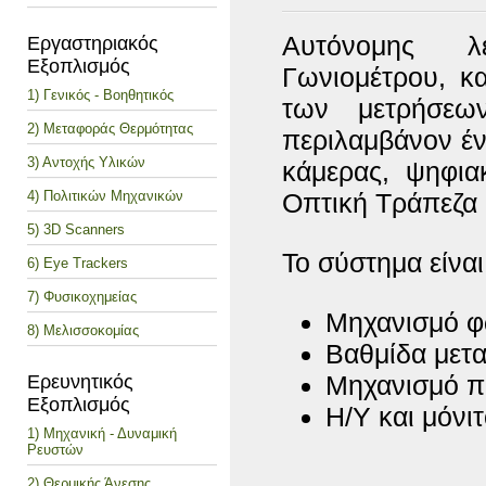
Αυτόνομης λε
Εργαστηριακός
Εξοπλισμός
Γωνιομέτρου, κα
1) Γενικός - Βοηθητικός
των μετρήσεω
2) Μεταφοράς Θερμότητας
περιλαμβάνον έν
3) Αντοχής Υλικών
κάμερας, ψηφια
4) Πολιτικών Μηχανικών
Οπτική Τράπεζα 
5) 3D Scanners
Το σύστημα είναι
6) Eye Trackers
7) Φυσικοχημείας
Μηχανισμό φ
8) Μελισσοκομίας
Βαθμίδα μετα
Μηχανισμό π
Ερευνητικός
Εξοπλισμός
Η/Υ και μόνι
1) Μηχανική - Δυναμική
Ρευστών
2) Θερμικής Άνεσης