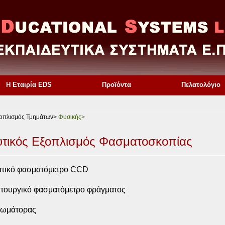
Η Εταιρία EDS
Προϊόντα
Πελατολόγιο
ξοπλισμός Τμημάτων>
Φυσικής>
υτικός Εξοπλισμός Φασματοσκοπίας
ατικό φασματόμετρο CCD
ιτουργικό φασματόμετρο φράγματος
ωμάτορας