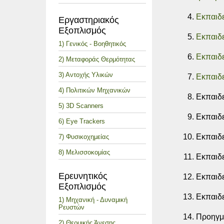
Εκπαιδε
Εργαστηριακός
Εξοπλισμός
Εκπαιδε
1) Γενικός - Βοηθητικός
Εκπαιδε
2) Μεταφοράς Θερμότητας
3) Αντοχής Υλικών
Εκπαιδε
4) Πολιτικών Μηχανικών
Εκπαιδε
5) 3D Scanners
Εκπαιδε
6) Eye Trackers
Εκπαιδε
7) Φυσικοχημείας
8) Μελισσοκομίας
Εκπαιδε
Ερευνητικός
Εκπαιδε
Εξοπλισμός
Εκπαιδ
1) Μηχανική - Δυναμική
Ρευστών
Προηγ
2) Θερμικής Άνεσης