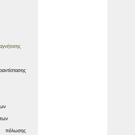
αγνήτισης
τοαντίστασης
των
άτων
αι πόλωσης