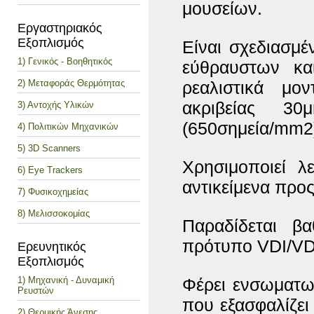
μουσείων.
Εργαστηριακός
Εξοπλισμός
Είναι σχεδιασμέ
1) Γενικός - Βοηθητικός
εύθραυστων και
2) Μεταφοράς Θερμότητας
ρεαλιστικά μο
ακριβείας 3
3) Αντοχής Υλικών
(650σημεία/mm2
4) Πολιτικών Μηχανικών
5) 3D Scanners
Χρησιμοποιεί λ
6) Eye Trackers
αντικείμενα προ
7) Φυσικοχημείας
8) Μελισσοκομίας
Παραδίδεται β
πρότυπο VDI/VD
Ερευνητικός
Εξοπλισμός
1) Μηχανική - Δυναμική
Φέρει ενσωματω
Ρευστών
που εξασφαλίζει
2) Θερμικής Άνεσης