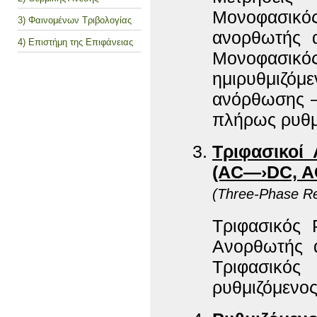
Μονοφασικός
3) Φαινομένων Τριβολογίας
ανορθωτής 
4) Επιστήμη της Επιφάνειας
Μονοφασικό
ημιρυθμι
ανόρθωσης –
πλήρως ρυθμ
Τριφασικοί
(AC—›DC, 
(Three-Phase Rec
Τριφασικός 
Ανορθωτής 
Τριφασικό
ρυθμιζόμενος