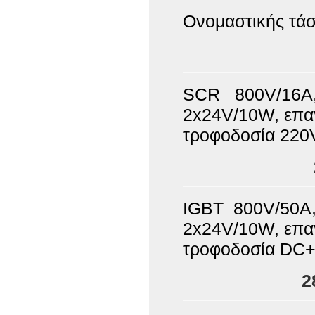
Ονομαστικής τάσ
SCR 800V/16A,
2x24V/10W, επαγ
τροφοδοσία 220
IGBT 800V/50A
2x24V/10W, επαγ
τροφοδοσία DC+
2