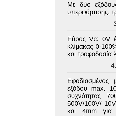
Με δύο εξόδους
υπερφόρτισης, 
Εύρος Vc: 0V έ
κλίμακας 0-100%
και τροφοδοσία λ
4
Εφοδιασμένος μ
εξόδου max. 10
συχνότητας 70
500V/100V/ 10V
και 4mm για 