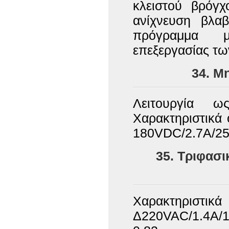
κλειστού βρόγχ
ανίχνευση βλα
πρόγραμμα μ
επεξεργασίας τω
34. Μ
Λειτουργία ω
Χαρακτηριστικά 
180VDC/2.7Α/25
35. Τριφασ
Χαρακτηριστ
Δ220VAC/1.4Α/