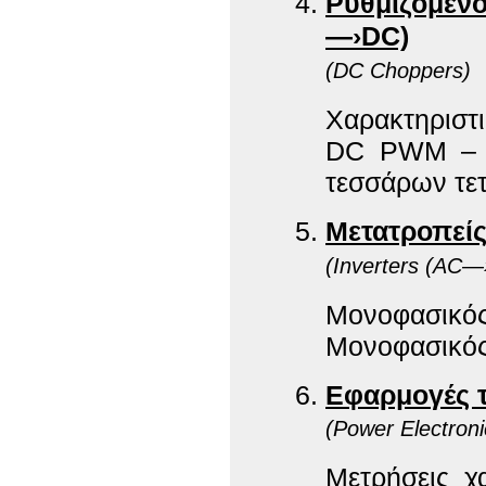
Ρυθμιζόμενο
—›DC)
(DC Choppers)
Χαρακτηριστ
DC PWM – D
τεσσάρων τε
Μετατροπείς
(Inverters (AC
Μονοφασικός
Μονοφασικός 
Εφαρμογές 
(Power Electroni
Μετρήσεις χ