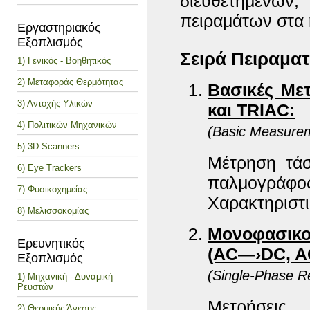
διευθετημένων,
πειραμάτων στα 
Εργαστηριακός
Εξοπλισμός
Σειρά Πειραμα
1) Γενικός - Βοηθητικός
2) Μεταφοράς Θερμότητας
Βασικές Μετ
3) Αντοχής Υλικών
και TRIAC:
4) Πολιτικών Μηχανικών
(Basic Measurem
5) 3D Scanners
Μέτρηση τάσ
6) Eye Trackers
παλμογράφο
7) Φυσικοχημείας
Χαρακτηριστι
8) Μελισσοκομίας
Μονοφασικο
Ερευνητικός
(AC—›DC, 
Εξοπλισμός
(Single-Phase Re
1) Μηχανική - Δυναμική
Ρευστών
Μετρήσει
2) Θερμικής Άνεσης