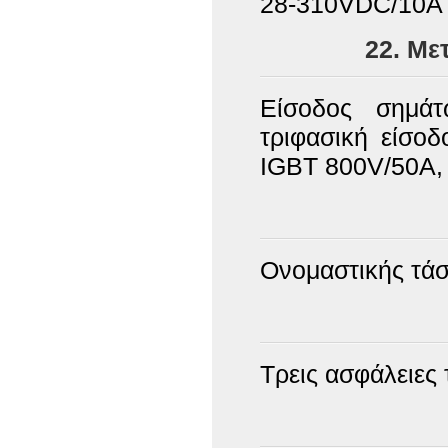
28-310VDC/10A
22. Με
Είσοδος σημάτ
τριφασική είσο
IGBT 800V/50Α, 
Ονομαστικής τάσ
Τρεις ασφάλειες