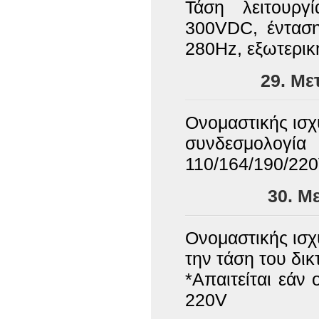
Τάση λειτουργ
300VDC, ένταση
280Ηz, εξωτερικ
29. Μ
Ονομαστικής ισχ
συνδεσμολογ
110/164/190/220
30. Μ
Ονομαστικής ισ
την τάση του δι
*Απαιτείται εάν
220V